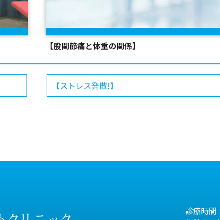
【股関節痛と体重の関係】
【ストレス発散!】
診療時間：