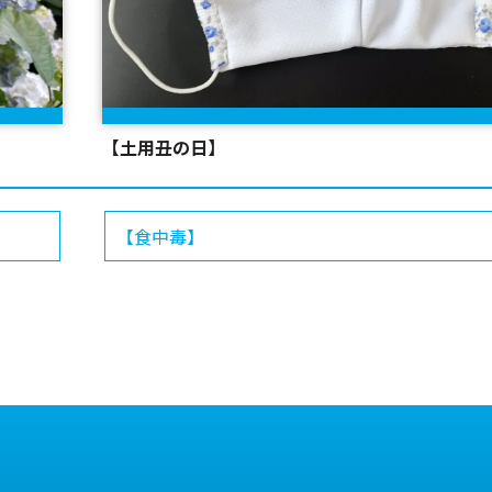
【土用丑の日】
【食中毒】