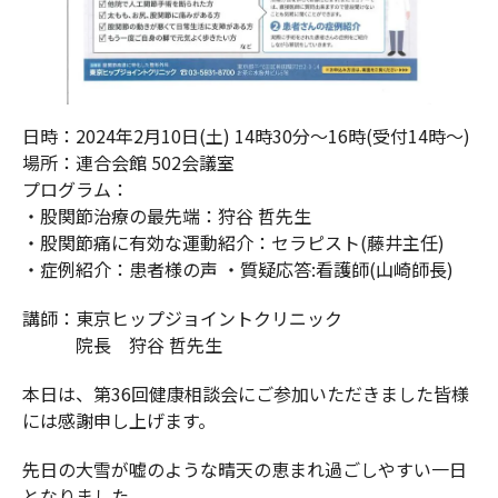
日時：2024年2月10日(土) 14時30分～16時(受付14時～)
場所：連合会館 502会議室
プログラム：
・股関節治療の最先端：狩谷 哲先生
・股関節痛に有効な運動紹介：セラピスト(藤井主任)
・症例紹介：患者様の声 ・質疑応答:看護師(山崎師長)
講師：東京ヒップジョイントクリニック
院長 狩谷 哲先生
本日は、第36回健康相談会にご参加いただきました皆様
には感謝申し上げます。
先日の大雪が嘘のような晴天の恵まれ過ごしやすい一日
となりました。