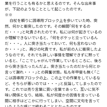
業を行うことも有るかと思えるのです。そんな出来事
が、下記のようなこととして起こったのです。
※※
白杖を頼りに誘導用ブロック上を歩いていた時、突
然、何かと衝突したのです。その瞬間｢何をするの
だ・・・｣と叱責されたのです。私には何が起きているの
か理解できないでいると、｢何をボケッと立っているん
だ・・・。人に突き当たっておいて、何も言わないの
か・・・｣と、再びの叱責です。私が前の人に衝突したよ
うなのです。それでも詳しい事情を理解できずに黙って
いると、｢ここでしゃがんで作業しているところに、後ろ
から突き当たったんだよ。突き当たったのだから何とか
言って謝れ・・・｣との興奮状態。私も年甲斐も無く｢こ
こは誘導用ブロックの上、この上での作業をしているな
ど、そちらが悪いのでは・・・｣と反論してしまったので
す。これでは売り言葉に買い言葉であって、互いに気不
味い関係となり、結局、私が何度かの苦情を言っている
間に相手はどこかに行ってしまい、空間に文句を言って
いたような感じで終わることとなったのです。