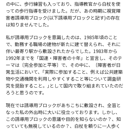
の中に、歩行練習も入っており、指導教官から白杖を使
っての歩行指導を受けました。だが、あの時期に視覚障
害者誘導用ブロック(以下誘導用ブロックと記す)の存在
は知りませんでした。
私が誘導用ブロックを意識したのは、1985年頃のこと
で、勤務する職場の建物が新たに建て替えられ、それに
伴い最寄り駅から敷設されたからでした。1983年から
1992年までを「国連・障害者の十年」と宣言し、そのテ
ーマは〔完全参加と平等〕で、その中に、〔障害者が日
常生活において、｢実際に参加すること、例えば公共建築
物や交通機関を利用しやすくすること等について調査研
究を奨励すること。｣として国内で取り組まれていたのだ
ろうと思うのです。
現在では誘導用ブロックがあちこちに敷設され、全盲と
なった私の外出時に大いに役立っております。しかし、
この誘導用ブロックの意議や目的を知らないのか？、知
っていても無視しているのか？、白杖を頼りに一人歩く