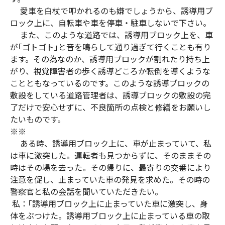
愛車を白杖で叩かれるのも嫌でしょうから、誘導用ブ
ロック上に、自転車や車を停車・駐車しないで下さい。
また、このような道路では、誘導用ブロック上を、車
が｢ゴトゴト｣と音を鳴らして通り過ぎて行くことも有り
ます。その為なのか、誘導用ブロックが割れたり持ち上
がり、視覚障害者の歩く誘導どころか転倒を導くような
ことともなっているのです。このような誘導ブロックの
敷設をしている道路管理者は、誘導ブロックの敷設の完
了だけで安心せずに、不良箇所の点検と修繕をお願いし
たいものです。
※※
ある時、誘導用ブロック上に、車が止まっていて、私
は車に激突した。運転者も見つからずに、そのままその
時はその場を去った。その帰りに、最寄りの交番により
注意を促し、止まっていた車の発見を求めた。その時の
警察官と私の会話を聞いていただきたい。
私：｢誘導用ブロック上に止まっていた車に激突し、身
体をぶつけた。誘導用ブロック上に止まっている車の取