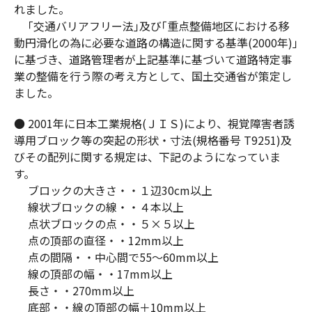
れました。
｢交通バリアフリー法｣及び｢重点整備地区における移
動円滑化の為に必要な道路の構造に関する基準(2000年)｣
に基づき、道路管理者が上記基準に基づいて道路特定事
業の整備を行う際の考え方として、国土交通省が策定し
ました。
● 2001年に日本工業規格(ＪＩＳ)により、視覚障害者誘
導用ブロック等の突起の形状・寸法(規格番号 T9251)及
びその配列に関する規定は、下記のようになっていま
す。
ブロックの大きさ・・１辺30cm以上
線状ブロックの線・・４本以上
点状ブロックの点・・５×５以上
点の頂部の直径・・12mm以上
点の間隔・・中心間で55～60mm以上
線の頂部の幅・・17mm以上
長さ・・270mm以上
底部・・線の頂部の幅＋10mm以上