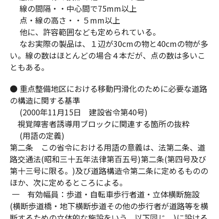
線の間隔・・中心間で75mm以上
点・線の高さ・・５mm以上
他に、許容範囲なども定められている。
なお実際の製品は、１辺が30cmの物と40cmの物が多
い。線の数はほとんどの場合４本だが、点の数は多いこ
ともある。
● 重点整備地区における移動円滑化のために必要な道路
の構造に関する基準
(2000年11月15日 建設省令第40号)
視覚障害者誘導用ブロックに関連する箇所の抜粋
(用語の定義)
第二条 この省令における用語の意義は、法第二条、道
路交通法(昭和三十五年法律第百五号)第二条(第四号及び
第十三号に限る。)及び道路構造令第二条に定めるものの
ほか、次に定めるところによる。
一 有効幅員：歩道・自転車歩行者道・立体横断施設
(横断歩道橋・地下横断歩道その他の歩行者が道路等を横
断するための立体的な施設をいう。以下同じ。)に設ける