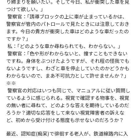
り締まりを願いたい。そして今日、私が衝突した車を見
つけて欲しい。｣
警察官：｢誘導ブロックの上に車が止まっているかは、
警察官が管内のパトロールで見たときには注意しておき
ます。今日の貴方が衝突した車はどのような車だったの
ですか？｣
私：｢どのような車か尋ねられても、わからない。｣
警察官：｢色や形がわからないと、捜すこともできない
ですね。身体をぶつけたようですが、それ程の怪我でも
ないようですし、わざと車を停止していたのかどうかも
わからないので、まあ不可抗力として許せませんか？｣
※※
警察官の対応はいつも同じで、マニュアルに従い質問し
ているように感じられる。視覚で確認する物事を、視覚
の無い者に尋ねて、どのような答えを期待しているのだ
ろうか？適切な応答をして来ない視覚障害者の訴えな
ど、初めから受け付ける態度も示せないのだろうか？
最近、認知症(痴呆)で徘徊する老人が、鉄道線路内に入