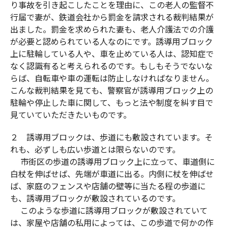
り事故を引き起こしたことを理由に、この老人の監督不
行届で妻が、鉄道会社から罰金を請求される裁判結果が
出ました。罰金を求められた妻も、老人介護法での介護
が必要と認められている人なのにです。誘導用ブロック
上に駐輪している人や、車を止めている人は、認知症で
なく認識有ると考えられるのです。もしもそうでないな
らば、自転車や車の運転は防止しなければなりません。
こんな裁判結果を見ても、警察官が誘導用ブロック上の
駐輪や停止した車に関して、もっと法や制度を糾す目で
見ていていただきたいものです。
２ 誘導用ブロックは、歩道にも敷設されています。そ
れも、必ずしも広い歩道とは限らないのです。
市街区の歩道の誘導用ブロック上に立って、車道側に
白杖を伸ばせば、先端が車道に出る。内側に杖を伸ばせ
ば、家庭のフェンスや店舗の壁等に当たる程の歩道に
も、誘導用ブロックが敷設されているのです。
このような歩道に誘導用ブロックが敷設されていて
は、家屋や店舗の私用によっては、この歩道で何かの作