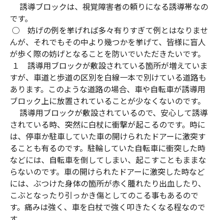
誘導ブロックは、視覚障害者の頼りになる誘導帯なの
です。
○ 妨げの例を挙げれば多々有りすぎて例とはなりませ
んが、それでもその中より幾つかを挙げて、皆様に盲人
が歩く際の妨げとなることを防いでいただきたいです。
１ 誘導用ブロックが敷設されている箇所が増えていま
すが、車道と歩道の区別を白線一本で別けている道路も
あります。このような道路の場合、車や自転車が誘導用
ブロック上に放置されていることが少なくないのです。
誘導用ブロックが敷設されているので、安心して誘導
されている時、突然に白杖に衝撃が起こるのです。時に
は、停車か駐車していた車の開けられたドアーに激突す
ることも有るのです。駐輪していた自転車に衝突した時
などには、自転車を倒してしまい、起こすこともままな
らないのです。車の開けられたドアーに激突した時など
には、ぶつけた身体の箇所が赤く腫れたり出血したり、
こぶとなったり引っかき傷としてのこる事もあるので
す。痛みは強く、車を白杖で強く叩きたくなる程なので
す。