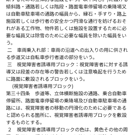
傾斜路・通路若しくは階段・路面電車停留場の乗降場又
は自動車駐車場の通路の幅員から、縁石・手すり・路上
施設若しくは歩行者の安全かつ円滑な通行を妨げるおそ
れがある工作物、物件若しくは施設を設置するために必
要な幅員又は除雪のために必要な幅員を除いた幅員をい
う。
二 車両乗入れ部：車両の沿道への出入りの用に供され
る歩道又は自転車歩行者道の部分をいう。
三 視覚障害者誘導用ブロック：視覚障害者に対する誘
導又は段差の存在等の警告若しくは注意喚起を行うため
に路面に敷設されるブロックをいう。
(視覚障害者誘導用ブロック)
第三十四条 歩道等、立体横断施設の通路、乗合自動車
停留所、路面電車停留場の乗降場及び自動車駐車場の通
路には、視覚障害者の移動の円滑化のために必要である
と認められる箇所に、視覚障害者誘導用ブロックを敷設
するものとする。
２ 視覚障害者誘導用ブロックの色は、黄色その他の周