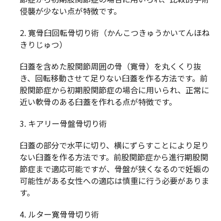
侵襲が少ない点が特徴です。
2. 寛骨臼回転骨切り術（かんこつきゅうかいてんほね
きりじゅつ）
臼蓋を含めた股関節周囲の骨（寛骨）を丸くくり抜
き、回転移動させて足りない臼蓋を作る方法です。前
股関節症から初期股関節症の場合に用いられ、正常に
近い軟骨のある臼蓋を作れる点が特徴です。
3. キアリー骨盤骨切り術
臼蓋の部分で水平に切り、横にずらすことにより足り
ない臼蓋を作る方法です。前股関節症から進行期股関
節症まで適応可能ですが、骨盤が狭くなるので妊娠の
可能性がある女性への適応は慎重に行う必要がありま
す。
4. ルター寛骨骨切り術