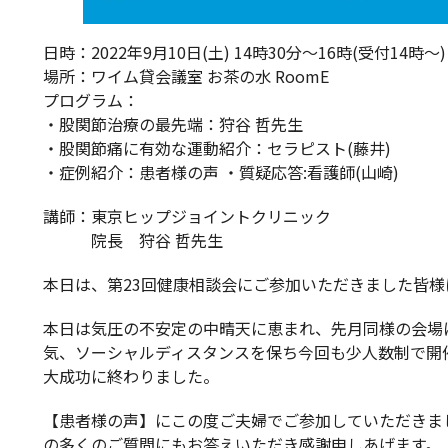
日時：2022年9月10日(土) 14時30分～16時(受付14時～)
場所：ワイム貸会議室 お茶の水 RoomE
プログラム：
・股関節治療の最先端：狩谷 哲先生
・股関節痛に有効な運動紹介：セラピスト(藤井)
・症例紹介：患者様の声 ・質疑応答:看護師(山崎)
講師：東京ヒップジョイントクリニック
院長 狩谷 哲先生
本日は、第23回健康相談会にご参加いただきました皆様
本日は気圧の不安定の中晴天に恵まれ、先月同様の会場
気、ソーシャルディスタンスを保ち今回も少人数制で開
大成功に終わりました。
【患者様の声】にこの度ご夫婦でご参加していただきま
の多くのご質問にもお答えいただき感謝申しあげます。