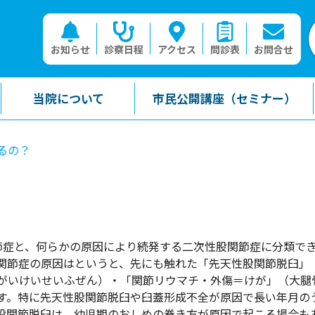
お知らせ
診察日程
アクセス
問診表
お問合せ
当院について
市民公開講座（セミナー）
るの？
節症と、何らかの原因により続発する二次性股関節症に分類で
股関節症の原因はというと、先にも触れた「先天性股関節脱臼」
がいけいせいふぜん）・「関節リウマチ・外傷＝けが」（大腿
す。特に先天性股関節脱臼や臼蓋形成不全が原因で長い年月の
性股関節脱臼は、幼児期のおしめの巻き方が原因で起こる場合も