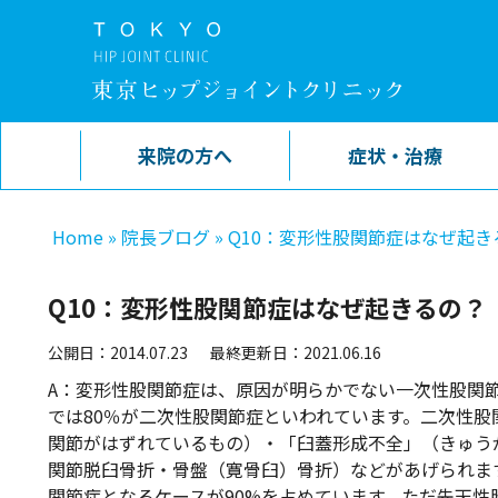
来院の方へ
症状・治療
Home
»
院長ブログ
»
Q10：変形性股関節症はなぜ起き
Q10：変形性股関節症はなぜ起きるの？
公開日：2014.07.23
最終更新日：2021.06.16
A：変形性股関節症は、原因が明らかでない一次性股関
では80％が二次性股関節症といわれています。二次性
関節がはずれているもの）・「臼蓋形成不全」（きゅう
関節脱臼骨折・骨盤（寛骨臼）骨折）などがあげられま
関節症となるケースが90%を占めています。ただ先天