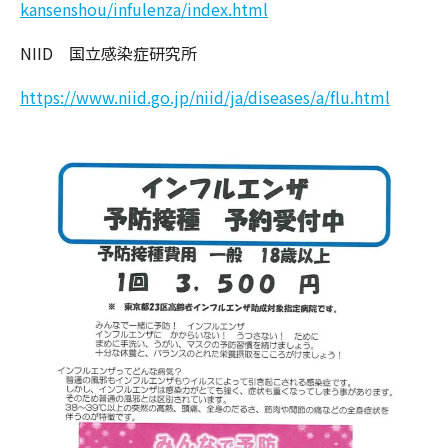
kansenshou/infulenza/index.html
NIID 国立感染症研究所
https://www.niid.go.jp/niid/ja/diseases/a/flu.html