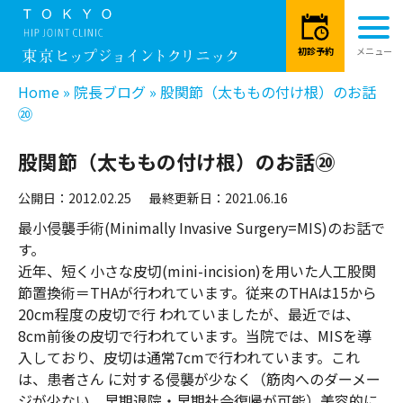
Home
»
院長ブログ
»
股関節（太ももの付け根）のお話
⑳
股関節（太ももの付け根）のお話⑳
公開日：2012.02.25
最終更新日：2021.06.16
最小侵襲手術(Minimally Invasive Surgery=MIS)のお話で
す。
近年、短く小さな皮切(mini-incision)を用いた人工股関
節置換術＝THAが行われています。従来のTHAは15から
20cm程度の皮切で行 われていましたが、最近では、
8cm前後の皮切で行われています。当院では、MISを導
入しており、皮切は通常7cmで行われています。これ
は、患者さん に対する侵襲が少なく（筋肉へのダーメー
ジが少ない、早期退院・早期社会復帰が可能）美容的に