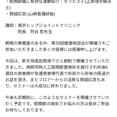
・股関節痛に有効な運動紹介：セラピスト(上原理学療法
士)
・質疑応答:(山崎看護師長)
講師：東京ヒップジョイントクリニック
院長 狩谷 哲先生
朝晩の寒暖差のある中、第50回健康相談会が開催されご
参加いただきました多くの皆様には感謝申し上げます。
今回は、新天地高田馬場で少人数制で開催させていただ
きました。両側同時人工股関節置換術を施行され術後6
週目の患者様が急遽患者様代表で術前から術後の経過の
お話を頂き、またフロアーからの活発な質疑応答もあ
り、セミナーは大成功に終わりました。
今後も定期的に、このようなセミナーを開催させていた
だく予定です。股関節の病気でお悩みの方は是非ご参加
お待ちしております。