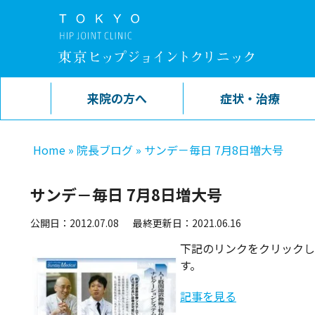
来院の方へ
症状・治療
Home
»
院長ブログ
»
サンデ－毎日 7月8日増大号
サンデ－毎日 7月8日増大号
公開日：2012.07.08
最終更新日：2021.06.16
下記のリンクをクリックし
す。
記事を見る