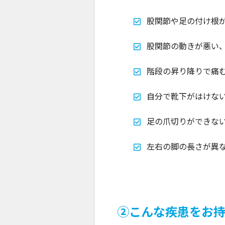
股関節や足の付け根
股関節の動きが悪い
階段の昇り降りで痛
自分で靴下がはけな
足の爪切りができな
左右の脚の長さが異
②こんな疾患をお