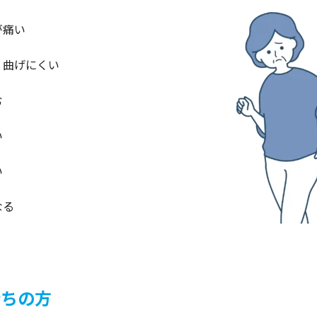
が痛い
、曲げにくい
む
い
い
なる
持ちの方