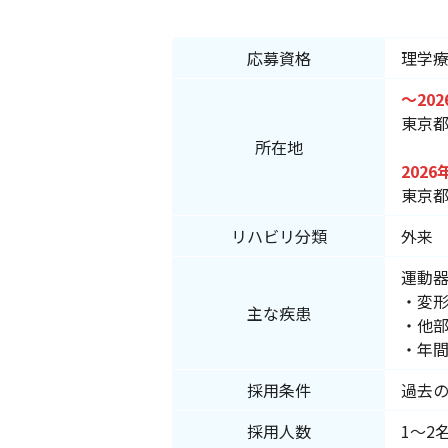
応募資格
理学
～
20
東京
所在地
2026
東京都
リハビリ分類
外来
運動
・変
主な疾患
・他
・年間
採用条件
過去
採用人数
1～2