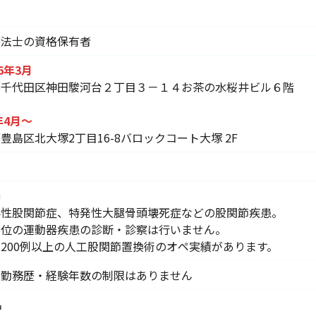
療法士の資格保有者
26年3月
都千代田区神田駿河台２丁目３－１４お茶の水桜井ビル６階
年4月～
豊島区北大塚2丁目16-8バロックコート大塚 2F
器
形性股関節症、特発性大腿骨頭壊死症などの股関節疾患。
部位の運動器疾患の診断・診察は行いません。
200例以上の人工股関節置換術のオペ実績があります。
の勤務歴・経験年数の制限はありません
名