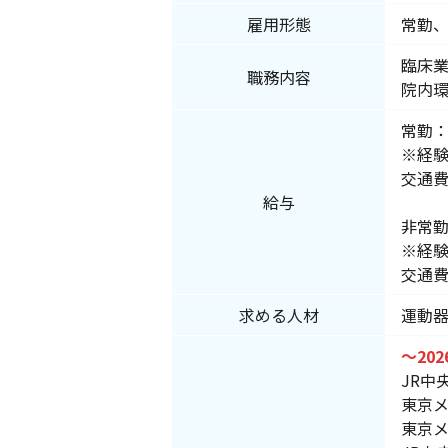
雇用形態
常勤
臨床業
職務内容
院内
常勤
※経験
交通費
給与
非常
※経験
交通
求める人材
運動
～
20
JR中
東京メ
東京メ