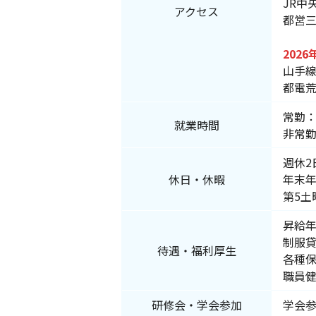
JR中
アクセス
都営三
2026
山手線
都電荒
常勤：
就業時間
非常
週休
休日・休暇
年末
第5土
昇給年
制服
待遇・福利厚生
各種
職員
研修会・学会参加
学会