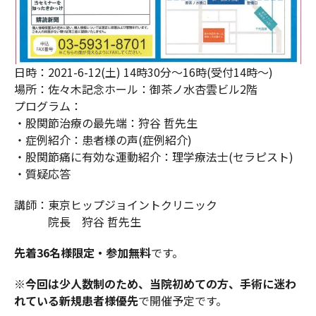
日時：2021-6-12(土) 14時30分～16時(受付14時～)
場所：佐々木記念ホール：御茶ノ水杏雲ビル2階
プログラム：
・股関節治療の最先端：狩谷 哲先生
・症例紹介：患者様の声(症例紹介)
・股関節痛に有効な運動紹介：理学療法士(セラピスト)
・質疑応答
講師：東京ヒップジョイントクリニック
院長 狩谷 哲先生
先着36名様限定・参加無料
です。
※今回は少人数制のため、当院初めての方、手術に迷わ
れている新規患者様優先
で開催予定です。